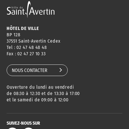
ANNUAIRE
ABONNEMENT
ST AV
HORAIRES
NEWSLETTER
EN LIGNE
HÔTEL DE VILLE
BP 128
37551 Saint-Avertin Cedex
Tel : 02 47 48 48 48
CONSEILS
PASSEPORT
MENUS
Fax : 02 47 27 10 33
DE QUARTIER
CARTE D'IDENTITÉ
RESTAURATION
SCOLAIRE
NOUS CONTACTER
Ouverture du lundi au vendredi
AGENDA
URBANISME
PISCINE
DES SORTIES
de 08:30 à 12:30 et de 13:30 à 17:00
et le samedi de 09:00 à 12:00
SUIVEZ-NOUS SUR
SERVICE
TRAVAUX
DÉCHETS
DE L'EAU
DANS LA VILLE
ET COLLECTES