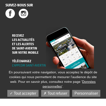
SUIVEZ-NOUS SUR
SERVICE
TRAVAUX
DÉCHETS
DE L'EAU
DANS LA VILLE
ET COLLECTES
RECEVEZ
LES ACTUALITÉS
ET LES ALERTES
DE SAINT-AVERTIN
SUR VOTRE MOBILE
TÉLÉCHARGEZ
L'APPCOM SAINT-AVERTIN
En poursuivant votre navigation, vous acceptez le dépôt de
cookies qui nous permettent de mesurer l'audience du site
web. Pour en savoir plus, consultez notre page '
Données
personnelles
'.
Tout accepter
Tout refuser
Personnaliser