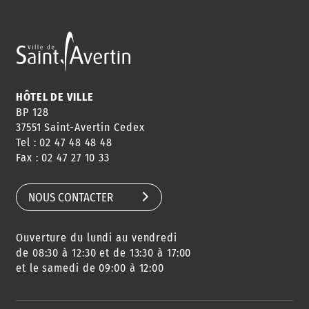
ANNUAIRE
ABONNEMENT
ST AV
HORAIRES
NEWSLETTER
EN LIGNE
HÔTEL DE VILLE
BP 128
37551 Saint-Avertin Cedex
Tel : 02 47 48 48 48
CONSEILS
PASSEPORT
MENUS
Fax : 02 47 27 10 33
DE QUARTIER
CARTE D'IDENTITÉ
RESTAURATION
SCOLAIRE
NOUS CONTACTER
Ouverture du lundi au vendredi
AGENDA
URBANISME
PISCINE
DES SORTIES
de 08:30 à 12:30 et de 13:30 à 17:00
et le samedi de 09:00 à 12:00