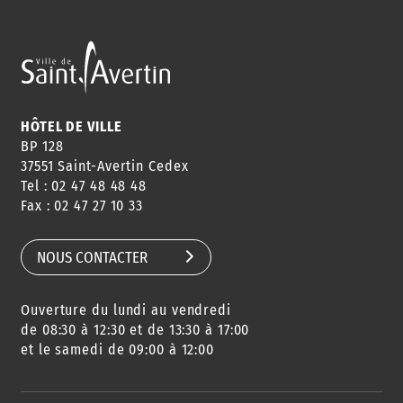
ANNUAIRE
ABONNEMENT
ST AV
HORAIRES
NEWSLETTER
EN LIGNE
HÔTEL DE VILLE
BP 128
37551 Saint-Avertin Cedex
Tel : 02 47 48 48 48
CONSEILS
PASSEPORT
MENUS
Fax : 02 47 27 10 33
DE QUARTIER
CARTE D'IDENTITÉ
RESTAURATION
SCOLAIRE
NOUS CONTACTER
Ouverture du lundi au vendredi
AGENDA
URBANISME
PISCINE
DES SORTIES
de 08:30 à 12:30 et de 13:30 à 17:00
et le samedi de 09:00 à 12:00