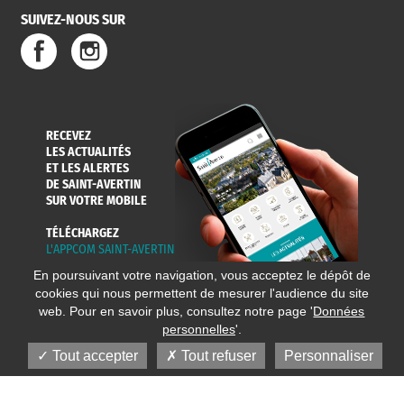
SUIVEZ-NOUS SUR
SERVICE
TRAVAUX
DÉCHETS
DE L'EAU
DANS LA VILLE
ET COLLECTES
RECEVEZ
LES ACTUALITÉS
ET LES ALERTES
DE SAINT-AVERTIN
SUR VOTRE MOBILE
TÉLÉCHARGEZ
L'APPCOM SAINT-AVERTIN
En poursuivant votre navigation, vous acceptez le dépôt de
cookies qui nous permettent de mesurer l'audience du site
web. Pour en savoir plus, consultez notre page '
Données
personnelles
'.
Tout accepter
Tout refuser
Personnaliser