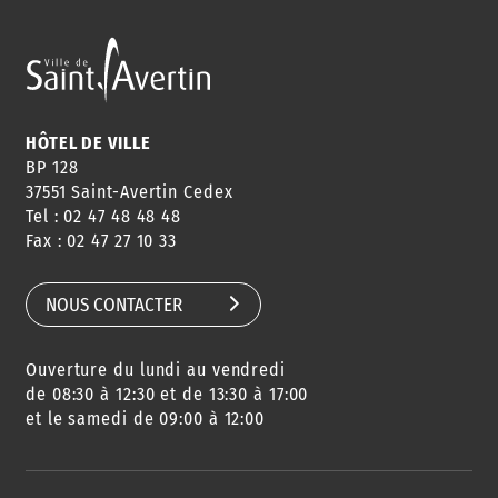
ANNUAIRE
ABONNEMENT
ST AV
HORAIRES
NEWSLETTER
EN LIGNE
HÔTEL DE VILLE
BP 128
37551 Saint-Avertin Cedex
Tel : 02 47 48 48 48
CONSEILS
PASSEPORT
MENUS
Fax : 02 47 27 10 33
DE QUARTIER
CARTE D'IDENTITÉ
RESTAURATION
SCOLAIRE
NOUS CONTACTER
Ouverture du lundi au vendredi
AGENDA
URBANISME
PISCINE
DES SORTIES
de 08:30 à 12:30 et de 13:30 à 17:00
et le samedi de 09:00 à 12:00