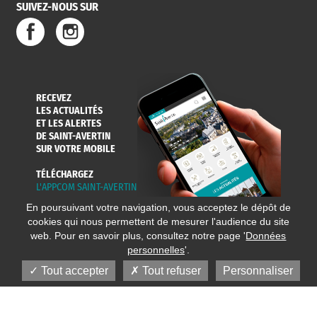
SUIVEZ-NOUS SUR
SERVICE
TRAVAUX
DÉCHETS
DE L'EAU
DANS LA VILLE
ET COLLECTES
RECEVEZ
LES ACTUALITÉS
ET LES ALERTES
DE SAINT-AVERTIN
SUR VOTRE MOBILE
TÉLÉCHARGEZ
L'APPCOM SAINT-AVERTIN
En poursuivant votre navigation, vous acceptez le dépôt de
cookies qui nous permettent de mesurer l'audience du site
web. Pour en savoir plus, consultez notre page '
Données
personnelles
'.
Tout accepter
Tout refuser
Personnaliser