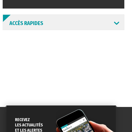
ACCÈS RAPIDES
ANNUAIRE
ABONNEMENT
ST AV
HORAIRES
NEWSLETTER
EN LIGNE
CONSEILS
PASSEPORT
MENUS
DE QUARTIER
CARTE D'IDENTITÉ
RESTAURATION
SCOLAIRE
RECEVEZ
LES ACTUALITÉS
ET LES ALERTES