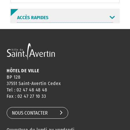
ACCÈS RAPIDES
ANNUAIRE
ABONNEMENT
ST AV
HORAIRES
NEWSLETTER
EN LIGNE
HÔTEL DE VILLE
BP 128
37551 Saint-Avertin Cedex
Tel : 02 47 48 48 48
CONSEILS
PASSEPORT
MENUS
Fax : 02 47 27 10 33
DE QUARTIER
CARTE D'IDENTITÉ
RESTAURATION
SCOLAIRE
NOUS CONTACTER
Ouverture du lundi au vendredi
AGENDA
URBANISME
PISCINE