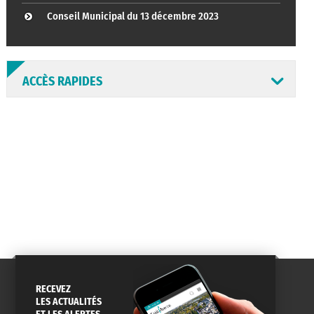
Conseil Municipal du 13 décembre 2023
ACCÈS RAPIDES
ANNUAIRE
ABONNEMENT
ST AV
HORAIRES
NEWSLETTER
EN LIGNE
CONSEILS
PASSEPORT
MENUS
DE QUARTIER
CARTE D'IDENTITÉ
RESTAURATION
SCOLAIRE
RECEVEZ
LES ACTUALITÉS