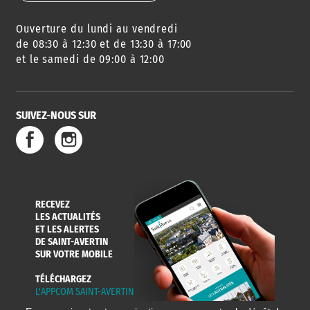
Ouverture du lundi au vendredi
AGENDA
URBANISME
PISCINE
DES SORTIES
de 08:30 à 12:30 et de 13:30 à 17:00
et le samedi de 09:00 à 12:00
SUIVEZ-NOUS SUR
SERVICE
TRAVAUX
DÉCHETS
DE L'EAU
DANS LA VILLE
ET COLLECTES
RECEVEZ
LES ACTUALITÉS
ET LES ALERTES
DE SAINT-AVERTIN
SUR VOTRE MOBILE
TÉLÉCHARGEZ
L'APPCOM SAINT-AVERTIN