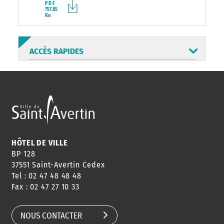
PDF
757.85
Ko
ACCÈS RAPIDES
ANNUAIRE
ABONNEMENT
ST AV
HORAIRES
NEWSLETTER
EN LIGNE
HÔTEL DE VILLE
BP 128
37551 Saint-Avertin Cedex
Tel : 02 47 48 48 48
CONSEILS
PASSEPORT
MENUS
Fax : 02 47 27 10 33
DE QUARTIER
CARTE D'IDENTITÉ
RESTAURATION
SCOLAIRE
NOUS CONTACTER