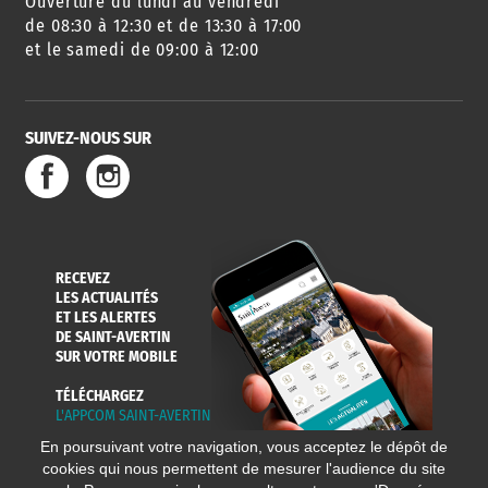
Ouverture du lundi au vendredi
AGENDA
URBANISME
PISCINE
DES SORTIES
de 08:30 à 12:30 et de 13:30 à 17:00
et le samedi de 09:00 à 12:00
SUIVEZ-NOUS SUR
SERVICE
TRAVAUX
DÉCHETS
DE L'EAU
DANS LA VILLE
ET COLLECTES
RECEVEZ
LES ACTUALITÉS
ET LES ALERTES
DE SAINT-AVERTIN
SUR VOTRE MOBILE
TÉLÉCHARGEZ
L'APPCOM SAINT-AVERTIN
En poursuivant votre navigation, vous acceptez le dépôt de
cookies qui nous permettent de mesurer l'audience du site