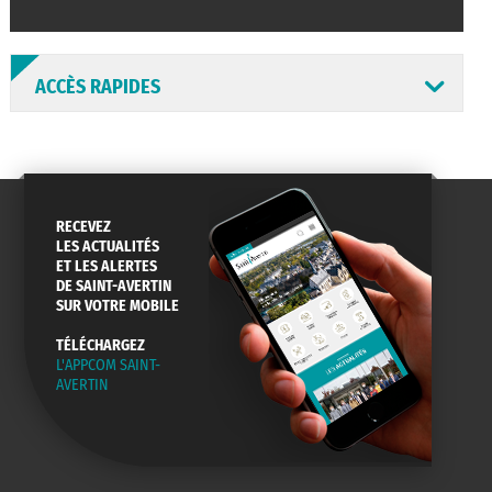
ACCÈS RAPIDES
RECEVEZ
ANNUAIRE
ABONNEMENT
ST AV
LES ACTUALITÉS
HORAIRES
NEWSLETTER
EN LIGNE
ET LES ALERTES
DE SAINT-AVERTIN
SUR VOTRE MOBILE
TÉLÉCHARGEZ
L'APPCOM SAINT-
CONSEILS
PASSEPORT
MENUS
AVERTIN
DE QUARTIER
CARTE D'IDENTITÉ
RESTAURATION
SCOLAIRE