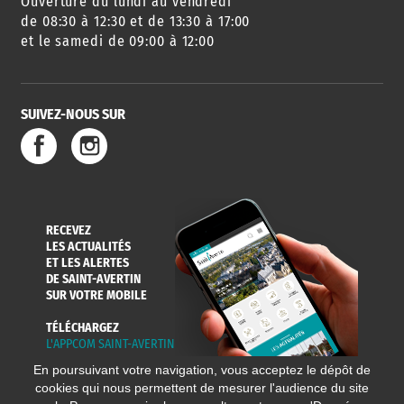
Ouverture du lundi au vendredi
AGENDA
URBANISME
PISCINE
DES SORTIES
de 08:30 à 12:30 et de 13:30 à 17:00
et le samedi de 09:00 à 12:00
SUIVEZ-NOUS SUR
SERVICE
TRAVAUX
DÉCHETS
DE L'EAU
DANS LA VILLE
ET COLLECTES
RECEVEZ
LES ACTUALITÉS
ET LES ALERTES
DE SAINT-AVERTIN
SUR VOTRE MOBILE
TÉLÉCHARGEZ
L'APPCOM SAINT-AVERTIN
En poursuivant votre navigation, vous acceptez le dépôt de
cookies qui nous permettent de mesurer l'audience du site