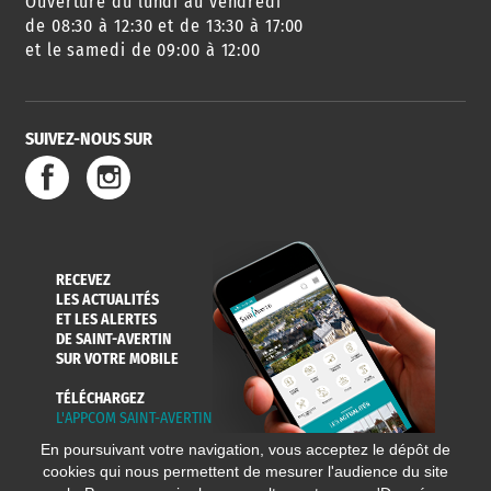
Ouverture du lundi au vendredi
AGENDA
URBANISME
PISCINE
DES SORTIES
de 08:30 à 12:30 et de 13:30 à 17:00
et le samedi de 09:00 à 12:00
SUIVEZ-NOUS SUR
SERVICE
TRAVAUX
DÉCHETS
DE L'EAU
DANS LA VILLE
ET COLLECTES
RECEVEZ
LES ACTUALITÉS
ET LES ALERTES
DE SAINT-AVERTIN
SUR VOTRE MOBILE
TÉLÉCHARGEZ
L'APPCOM SAINT-AVERTIN
En poursuivant votre navigation, vous acceptez le dépôt de
cookies qui nous permettent de mesurer l'audience du site