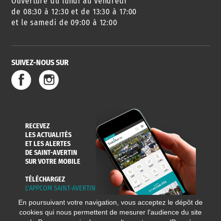
Ouverture du lundi au vendredi
AGENDA
URBANISME
PISCINE
DES SORTIES
de 08:30 à 12:30 et de 13:30 à 17:00
et le samedi de 09:00 à 12:00
SUIVEZ-NOUS SUR
SERVICE
TRAVAUX
DÉCHETS
DE L'EAU
DANS LA VILLE
ET COLLECTES
RECEVEZ
LES ACTUALITÉS
ET LES ALERTES
DE SAINT-AVERTIN
SUR VOTRE MOBILE
TÉLÉCHARGEZ
L'APPCOM SAINT-AVERTIN
En poursuivant votre navigation, vous acceptez le dépôt de
cookies qui nous permettent de mesurer l'audience du site