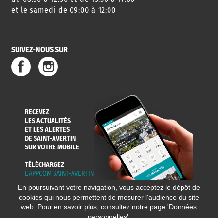
et le samedi de 09:00 à 12:00
SUIVEZ-NOUS SUR
SERVICE
TRAVAUX
DÉCHETS
DE L'EAU
DANS LA VILLE
ET COLLECTES
RECEVEZ
LES ACTUALITÉS
ET LES ALERTES
DE SAINT-AVERTIN
SUR VOTRE MOBILE
TÉLÉCHARGEZ
L'APPCOM SAINT-AVERTIN
En poursuivant votre navigation, vous acceptez le dépôt de
cookies qui nous permettent de mesurer l'audience du site
web. Pour en savoir plus, consultez notre page '
Données
personnelles
'.