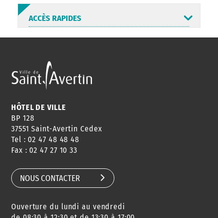
ACCÈS RAPIDES
ANNUAIRE
ABONNEMENT
ST AV
HORAIRES
NEWSLETTER
EN LIGNE
HÔTEL DE VILLE
BP 128
37551 Saint-Avertin Cedex
Tel : 02 47 48 48 48
CONSEILS
PASSEPORT
MENUS
Fax : 02 47 27 10 33
DE QUARTIER
CARTE D'IDENTITÉ
RESTAURATION
SCOLAIRE
NOUS CONTACTER
Ouverture du lundi au vendredi
AGENDA
URBANISME
PISCINE
DES SORTIES
de 08:30 à 12:30 et de 13:30 à 17:00