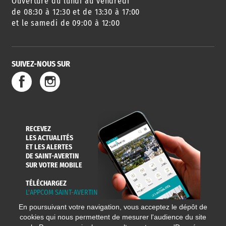
Ouverture du lundi au vendredi
AGENDA
URBANISME
PISCINE
DES SORTIES
de 08:30 à 12:30 et de 13:30 à 17:00
et le samedi de 09:00 à 12:00
SUIVEZ-NOUS SUR
SERVICE
TRAVAUX
DÉCHETS
DE L'EAU
DANS LA VILLE
ET COLLECTES
RECEVEZ
LES ACTUALITÉS
ET LES ALERTES
DE SAINT-AVERTIN
SUR VOTRE MOBILE
TÉLÉCHARGEZ
L'APPCOM SAINT-AVERTIN
En poursuivant votre navigation, vous acceptez le dépôt de
cookies qui nous permettent de mesurer l'audience du site