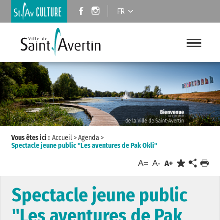
FR
Vous êtes ici :
Accueil
>
Agenda
>
Spectacle jeune public "Les aventures de Pak Okli"
A=
A-
A+
Spectacle jeune public
"Les aventures de Pak