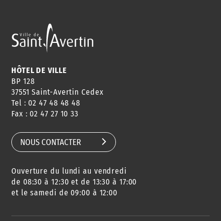
ANNUAIRE
ABONNEMENT
ST AV
HORAIRES
NEWSLETTER
EN LIGNE
HÔTEL DE VILLE
BP 128
37551 Saint-Avertin Cedex
Tel : 02 47 48 48 48
CONSEILS
PASSEPORT
MENUS
Fax : 02 47 27 10 33
DE QUARTIER
CARTE D'IDENTITÉ
RESTAURATION
SCOLAIRE
NOUS CONTACTER
Ouverture du lundi au vendredi
AGENDA
URBANISME
PISCINE
DES SORTIES
de 08:30 à 12:30 et de 13:30 à 17:00
et le samedi de 09:00 à 12:00