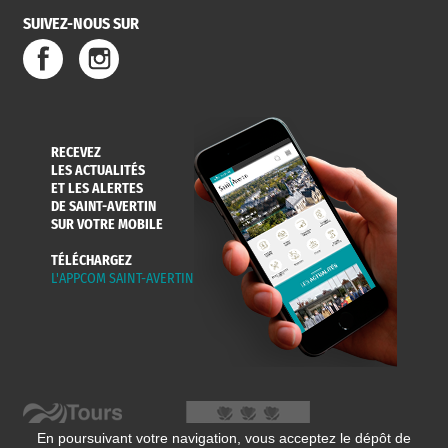
SUIVEZ-NOUS SUR
SERVICE
TRAVAUX
DÉCHETS
DE L'EAU
DANS LA VILLE
ET COLLECTES
RECEVEZ
LES ACTUALITÉS
ET LES ALERTES
DE SAINT-AVERTIN
SUR VOTRE MOBILE
TÉLÉCHARGEZ
L'APPCOM SAINT-AVERTIN
En poursuivant votre navigation, vous acceptez le dépôt de