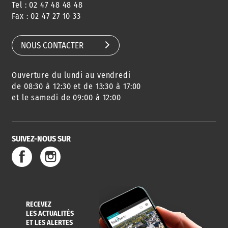
Tel : 02 47 48 48 48
CONSEILS
PASSEPORT
MENUS
Fax : 02 47 27 10 33
DE QUARTIER
CARTE D'IDENTITÉ
RESTAURATION
SCOLAIRE
NOUS CONTACTER
Ouverture du lundi au vendredi
AGENDA
URBANISME
PISCINE
DES SORTIES
de 08:30 à 12:30 et de 13:30 à 17:00
et le samedi de 09:00 à 12:00
SUIVEZ-NOUS SUR
SERVICE
TRAVAUX
DÉCHETS
DE L'EAU
DANS LA VILLE
ET COLLECTES
RECEVEZ
LES ACTUALITÉS
ET LES ALERTES