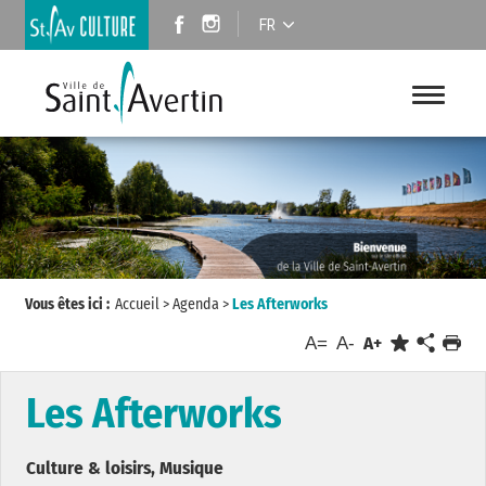
FR
Vous êtes ici :
Accueil
>
Agenda
>
Les Afterworks
A=
A-
A+
Les Afterworks
Culture & loisirs, Musique