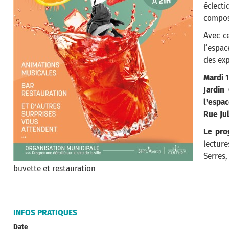
éclect
compose
Avec ce
l’espac
des exp
Mardi 1
Jardin
l'espa
Rue Ju
Le pro
lectur
Serres
buvette et restauration
INFOS PRATIQUES
Date