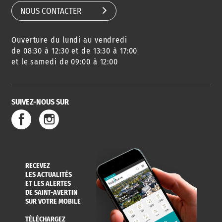
NOUS CONTACTER
Ouverture du lundi au vendredi
AGENDA
URBANISME
PISCINE
DES SORTIES
de 08:30 à 12:30 et de 13:30 à 17:00
et le samedi de 09:00 à 12:00
SUIVEZ-NOUS SUR
SERVICE
TRAVAUX
DÉCHETS
DE L'EAU
DANS LA VILLE
ET COLLECTES
RECEVEZ
LES ACTUALITÉS
ET LES ALERTES
DE SAINT-AVERTIN
SUR VOTRE MOBILE
TÉLÉCHARGEZ