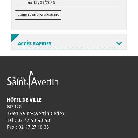
au 13/09/2026
> VOIR LES AUTRES ÉVÉNEMENTS
ACCÈS RAPIDES
ANNUAIRE
ABONNEMENT
ST AV
HORAIRES
NEWSLETTER
EN LIGNE
HÔTEL DE VILLE
BP 128
37551 Saint-Avertin Cedex
Tel : 02 47 48 48 48
CONSEILS
PASSEPORT
MENUS
Fax : 02 47 27 10 33
DE QUARTIER
CARTE D'IDENTITÉ
RESTAURATION
SCOLAIRE