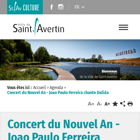
FR
Vous êtes ici :
Accueil
>
Agenda
>
Concert du Nouvel An - Joao Paulo Ferreira chante Dalida
A=
A-
A+
Concert du Nouvel An -
Joao Paulo Ferreira