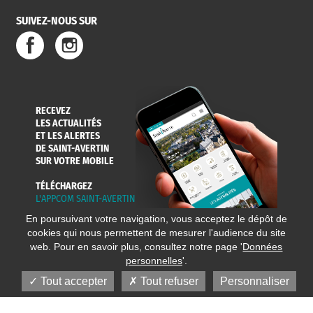
SUIVEZ-NOUS SUR
SERVICE
TRAVAUX
DÉCHETS
DE L'EAU
DANS LA VILLE
ET COLLECTES
RECEVEZ
LES ACTUALITÉS
ET LES ALERTES
DE SAINT-AVERTIN
SUR VOTRE MOBILE
TÉLÉCHARGEZ
L'APPCOM SAINT-AVERTIN
En poursuivant votre navigation, vous acceptez le dépôt de
cookies qui nous permettent de mesurer l'audience du site
web. Pour en savoir plus, consultez notre page '
Données
personnelles
'.
Tout accepter
Tout refuser
Personnaliser