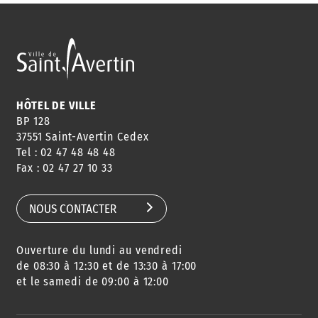
ANNUAIRE
ABONNEMENT
ST AV
HORAIRES
NEWSLETTER
EN LIGNE
HÔTEL DE VILLE
BP 128
37551 Saint-Avertin Cedex
Tel : 02 47 48 48 48
CONSEILS
PASSEPORT
MENUS
Fax : 02 47 27 10 33
DE QUARTIER
CARTE D'IDENTITÉ
RESTAURATION
SCOLAIRE
NOUS CONTACTER
Ouverture du lundi au vendredi
AGENDA
URBANISME
PISCINE
DES SORTIES
de 08:30 à 12:30 et de 13:30 à 17:00
et le samedi de 09:00 à 12:00