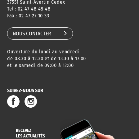
37551 Saint-Avertin Cedex
Tel : 02 47 48 48 48
CONSEILS
PASSEPORT
MENUS
Fax : 02 47 27 10 33
DE QUARTIER
CARTE D'IDENTITÉ
RESTAURATION
SCOLAIRE
NOUS CONTACTER
Ouverture du lundi au vendredi
AGENDA
URBANISME
PISCINE
DES SORTIES
de 08:30 à 12:30 et de 13:30 à 17:00
et le samedi de 09:00 à 12:00
SUIVEZ-NOUS SUR
SERVICE
TRAVAUX
DÉCHETS
DE L'EAU
DANS LA VILLE
ET COLLECTES
RECEVEZ
LES ACTUALITÉS