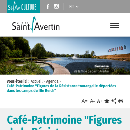
FR
Vous êtes ici :
Accueil
>
Agenda
>
Café-Patrimoine "Figures de la Résistance tourangelle déportées
dans les camps du IIIe Reich"
A=
A-
A+
Café-Patrimoine "Figures