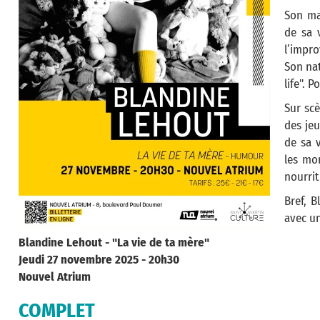
Son mar
de sa 
l’impro
Son nat
life". 
Sur scè
des jeu
de sa v
les mor
nourrit
Bref, B
avec u
Blandine Lehout - "La vie de ta mère"
Jeudi 27 novembre 2025 - 20h30
Nouvel Atrium
COMPLET