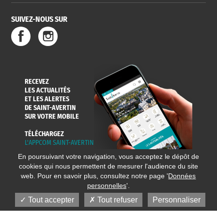
SUIVEZ-NOUS SUR
SERVICE
TRAVAUX
DÉCHETS
DE L'EAU
DANS LA VILLE
ET COLLECTES
RECEVEZ
LES ACTUALITÉS
ET LES ALERTES
DE SAINT-AVERTIN
SUR VOTRE MOBILE
TÉLÉCHARGEZ
L'APPCOM SAINT-AVERTIN
En poursuivant votre navigation, vous acceptez le dépôt de
cookies qui nous permettent de mesurer l'audience du site
web. Pour en savoir plus, consultez notre page '
Données
personnelles
'.
Tout accepter
Tout refuser
Personnaliser