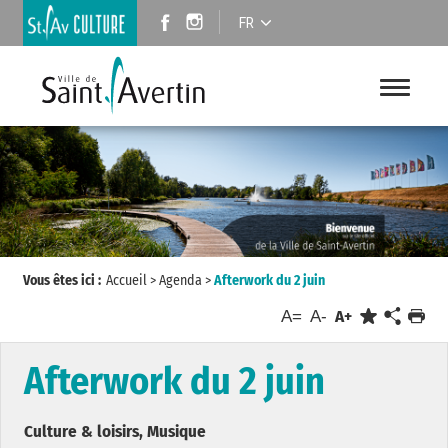
FR
Vous êtes ici :
Accueil
>
Agenda
>
Afterwork du 2 juin
A=
A-
A+
Afterwork du 2 juin
Culture & loisirs, Musique