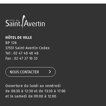
ANNUAIRE
ABONNEMENT
ST AV
HORAIRES
NEWSLETTER
EN LIGNE
HÔTEL DE VILLE
BP 128
37551 Saint-Avertin Cedex
Tel : 02 47 48 48 48
CONSEILS
PASSEPORT
MENUS
Fax : 02 47 27 10 33
DE QUARTIER
CARTE D'IDENTITÉ
RESTAURATION
SCOLAIRE
NOUS CONTACTER
Ouverture du lundi au vendredi
AGENDA
URBANISME
PISCINE
DES SORTIES
de 08:30 à 12:30 et de 13:30 à 17:00
et le samedi de 09:00 à 12:00