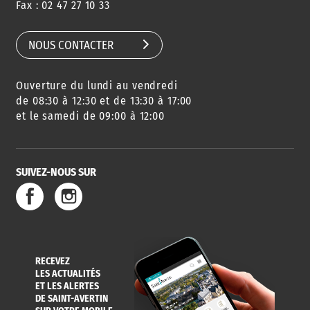
Fax : 02 47 27 10 33
DE QUARTIER
CARTE D'IDENTITÉ
RESTAURATION
SCOLAIRE
NOUS CONTACTER
Ouverture du lundi au vendredi
AGENDA
URBANISME
PISCINE
DES SORTIES
de 08:30 à 12:30 et de 13:30 à 17:00
et le samedi de 09:00 à 12:00
SUIVEZ-NOUS SUR
SERVICE
TRAVAUX
DÉCHETS
DE L'EAU
DANS LA VILLE
ET COLLECTES
RECEVEZ
LES ACTUALITÉS
ET LES ALERTES
DE SAINT-AVERTIN