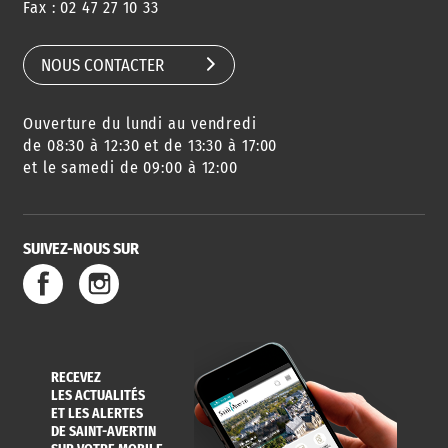
Fax : 02 47 27 10 33
DE QUARTIER
CARTE D'IDENTITÉ
RESTAURATION
SCOLAIRE
NOUS CONTACTER
Ouverture du lundi au vendredi
AGENDA
URBANISME
PISCINE
DES SORTIES
de 08:30 à 12:30 et de 13:30 à 17:00
et le samedi de 09:00 à 12:00
SUIVEZ-NOUS SUR
SERVICE
TRAVAUX
DÉCHETS
DE L'EAU
DANS LA VILLE
ET COLLECTES
RECEVEZ
LES ACTUALITÉS
ET LES ALERTES
DE SAINT-AVERTIN