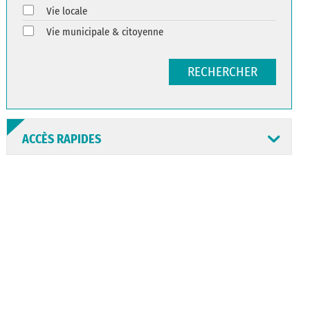
Vie locale
Vie municipale & citoyenne
RECHERCHER
ACCÈS RAPIDES
ANNUAIRE
ABONNEMENT
ST AV
HORAIRES
NEWSLETTER
EN LIGNE