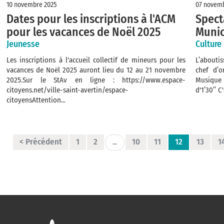
10 novembre 2025
07 novemb
Dates pour les inscriptions à l'ACM
Spect
pour les vacances de Noël 2025
Munic
Jeunesse
Culture
Les inscriptions à l'accueil collectif de mineurs pour les
L’abouti
vacances de Noël 2025 auront lieu du 12 au 21 novembre
chef d’o
2025.Sur le StAv en ligne : https://www.espace-
Musique
citoyens.net/ville-saint-avertin/espace-
d'1’30’’ C'
citoyensAttention...
< Précédent
1
2
10
11
12
13
1
...