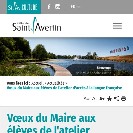
FR
Vous êtes ici :
Accueil
>
Actualités
>
Vœux du Maire aux élèves de l'atelier d'accès à la langue française
A=
A-
A+
Vœux du Maire aux
élèves de l'atelier