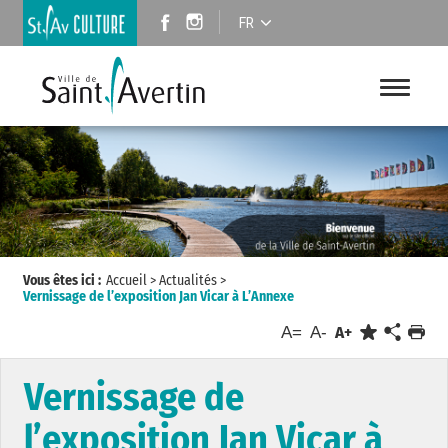
FR
Vous êtes ici :
Accueil
>
Actualités
>
Vernissage de l’exposition Jan Vicar à L’Annexe
A=
A-
A+
Vernissage de
l’exposition Jan Vicar à