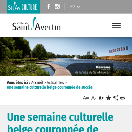
FR
Vous êtes ici :
Accueil
>
Actualités
>
Une semaine culturelle belge couronnée de succès
A=
A-
A+
Une semaine culturelle
belge couronnée de