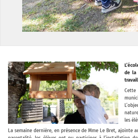
L’écol
de la
travai
Cette 
munici
L’obje
nature
les él
La semaine dernière, en présence de Mme Le Bret, ajointe au
parentalité, les élèves ont pu participer à l’installation 