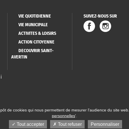
VIE QUOTIDIENNE
SUIVEZ-NOUS SUR
VIE MUNICIPALE
ACTIVITES & LOISIRS
ACTION CITOYENNE
DECOUVRIR SAINT-
AVERTIN
i
épôt de cookies qui nous permettent de mesurer l'audience du site web.
personnelles
'.
 Saint-Avertin
Mentions légales
Données personnelles
Plan du site
Réalisatio
Tout accepter
Tout refuser
Personnaliser