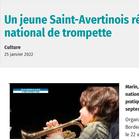
Un jeune Saint-Avertinois 
national de trompette
Culture
25 janvier 2022
Marin,
natio
prati
septe
Organ
Bordea
le 22 