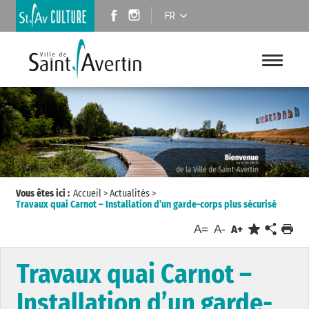
FR
Vous êtes ici :
Accueil
>
Actualités
>
Travaux quai Carnot – Installation d’un garde-corps plus sécurisé
A=
A-
A+
Travaux quai Carnot –
Installation d’un garde-