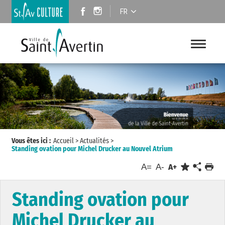
FR
Vous êtes ici :
Accueil
>
Actualités
>
Standing ovation pour Michel Drucker au Nouvel Atrium
A=
A-
A+
Standing ovation pour
Michel Drucker au