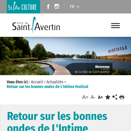
FR
Vous êtes ici :
Accueil
>
Actualités
>
Retour sur les bonnes ondes de L'Intime Festival
A=
A-
A+
Retour sur les bonnes
ondes de L'Intime