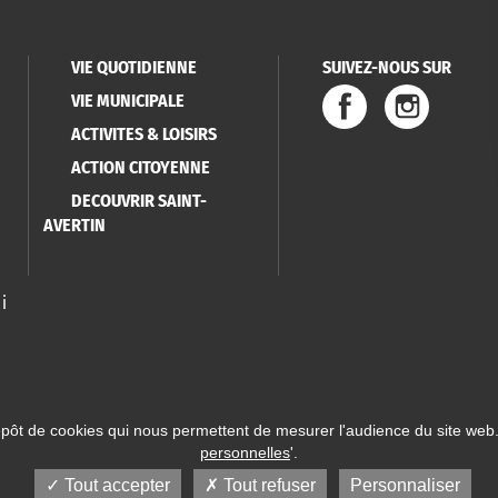
VIE QUOTIDIENNE
SUIVEZ-NOUS SUR
VIE MUNICIPALE
ACTIVITES & LOISIRS
ACTION CITOYENNE
DECOUVRIR SAINT-
AVERTIN
i
épôt de cookies qui nous permettent de mesurer l'audience du site web.
personnelles
'.
 Saint-Avertin
Mentions légales
Données personnelles
Plan du site
Réalisatio
Tout accepter
Tout refuser
Personnaliser