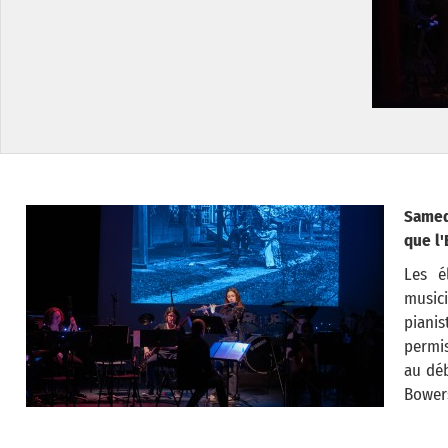
Samed
que l'
Les é
music
pianis
permis
au déb
Bower