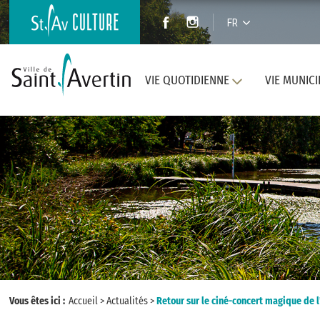
FR
VIE QUOTIDIENNE
VIE MUNICI
Vous êtes ici :
Accueil
>
Actualités
>
Retour sur le ciné-concert magique de 