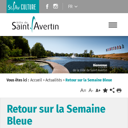
FR
Vous êtes ici :
Accueil
>
Actualités
>
Retour sur la Semaine Bleue
A=
A-
A+
Retour sur la Semaine
Bleue