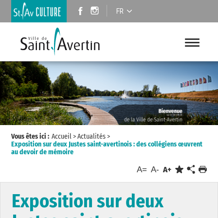
FR
Vous êtes ici :
Accueil
>
Actualités
>
Exposition sur deux Justes saint-avertinois : des collégiens œuvrent
au devoir de mémoire
A=
A-
A+
Exposition sur deux