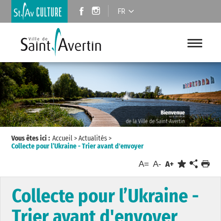
FR
Vous êtes ici :
Accueil
>
Actualités
>
Collecte pour l’Ukraine - Trier avant d'envoyer
A=
A-
A+
Collecte pour l’Ukraine -
Trier avant d'envoyer