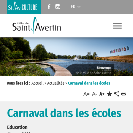
FR
Vous êtes ici :
Accueil
>
Actualités
>
Carnaval dans les écoles
A=
A-
A+
Carnaval dans les écoles
Education