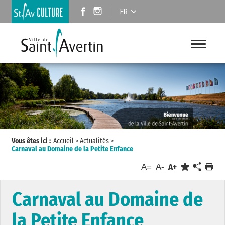
FR
Vous êtes ici :
Accueil
>
Actualités
>
Carnaval au Domaine de la Petite Enfance
A=
A-
A+
Carnaval au Domaine de
la Petite Enfance