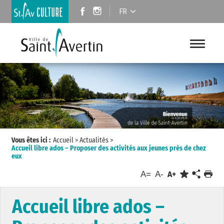
FR
Vous êtes ici :
Accueil
>
Actualités
>
Accueil libre ados – Proposer des activités aux jeunes près de chez
eux
A=
A-
A+
Accueil libre ados –